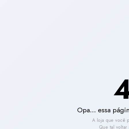
Opa… essa págin
A loja que você 
Que tal volta