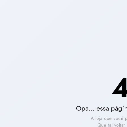
Opa… essa págin
A loja que você 
Que tal volta